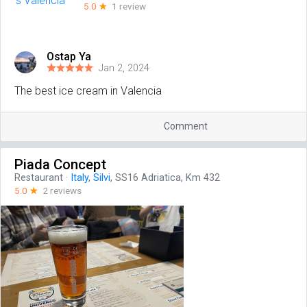
5.0
☆
1 review
Ostap Ya
Jan 2, 2024
The best ice cream in Valencia
Comment
Piada Concept
Restaurant
·
Italy
,
Silvi
, SS16 Adriatica, Km 432
5.0
☆
2 reviews