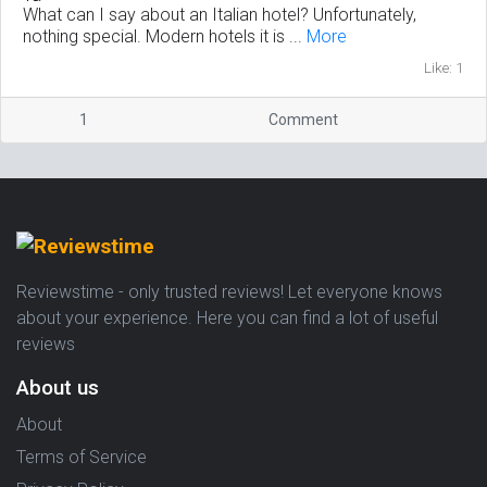
What can I say about an Italian hotel? Unfortunately,
nothing special. Modern hotels it is ...
More
Like: 1
1
Comment
Reviewstime - only trusted reviews! Let everyone knows
about your experience. Here you can find a lot of useful
reviews
About us
About
Terms of Service