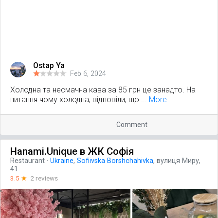
Ostap Ya
Feb 6, 2024
Холодна та несмачна кава за 85 грн це занадто. На
питання чому холодна, відповіли, що ...
More
Comment
Hanami.Unique в ЖК Софія
Restaurant
·
Ukraine
,
Sofiivska Borshchahivka
, вулиця Миру,
41
3.5
☆
2 reviews