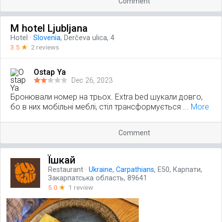
Comment
M hotel Ljubljana
Hotel
·
Slovenia
, Derčeva ulica, 4
3.5
☆
2 reviews
Ostap Ya
Dec 26, 2023
Бронювали номер на трьох. Extra bed шукали довго,
бо в них мобільні меблі, стіл трансформується ...
More
Comment
Їшкай
Restaurant
·
Ukraine
,
Carpathians
, Е50, Карпати,
Закарпатська область, 89641
5.0
☆
1 review