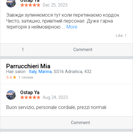
Ostap Ya
Dec 25, 2023
Завжди зупиняємося тут коли перетинаємо кордон.
Чисто, затишно, привітний персонал. Дуже гарна
територія з неймовірною ...
More
Like: 1
1
Comment
Parrucchieri Mia
Hair salon
·
Italy
,
Marina
, SS16 Adriatica, 432
5.0
☆
1 review
Ostap Ya
Aug 24, 2023
Buon servizio, personale cordiale, prezzi normali
Comment