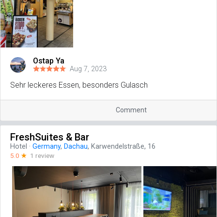
Ostap Ya
Aug 7, 2023
Sehr leckeres Essen, besonders Gulasch
Comment
FreshSuites & Bar
Hotel
·
Germany
,
Dachau
, Karwendelstraße, 16
5.0
☆
1 review