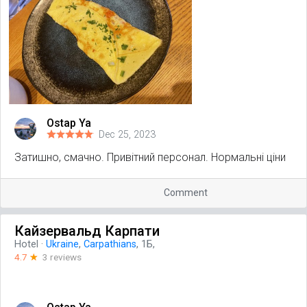
Ostap Ya
Dec 25, 2023
Затишно, смачно. Привітний персонал. Нормальні ціни
Comment
Кайзервальд Карпати
Hotel
·
Ukraine
,
Carpathians
, 1Б,
4.7
☆
3 reviews