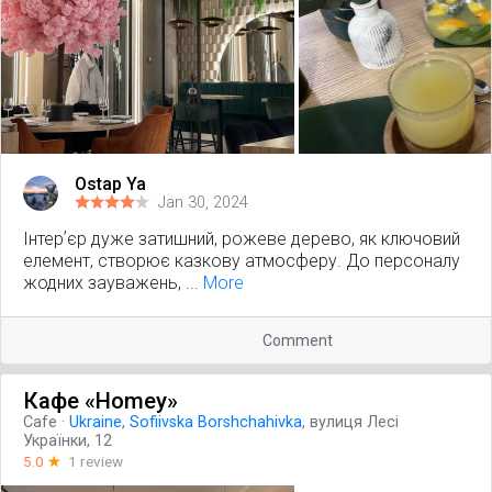
Ostap Ya
Jan 30, 2024
Інтерʼєр дуже затишний, рожеве дерево, як ключовий
елемент, створює казкову атмосферу. До персоналу
жодних зауважень, ...
More
Comment
Кафе «Homey»
Cafe
·
Ukraine
,
Sofiivska Borshchahivka
, вулиця Лесі
Українки, 12
5.0
☆
1 review