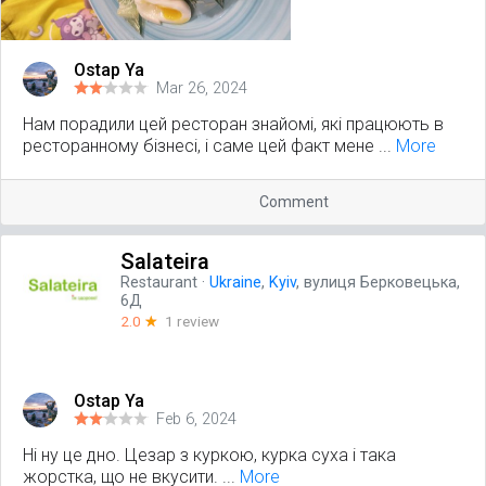
Ostap Ya
Mar 26, 2024
Нам порадили цей ресторан знайомі, які працюють в
ресторанному бізнесі, і саме цей факт мене ...
More
Comment
Salateira
Restaurant
·
Ukraine
,
Kyiv
, вулиця Берковецька,
6Д
2.0
☆
1 review
Ostap Ya
Feb 6, 2024
Ні ну це дно. Цезар з куркою, курка суха і така
жорстка, що не вкусити. ...
More