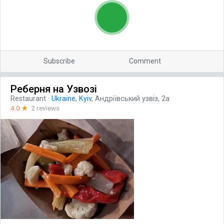
Subscribe
Comment
Реберня на Узвозі
Restaurant
·
Ukraine
,
Kyiv
, Андріївський узвіз, 2а
4.0
☆
2 reviews