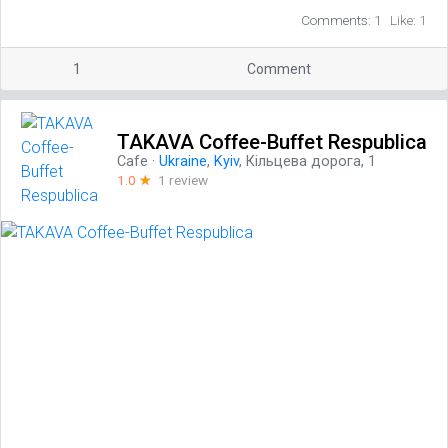
Comments: 1
Like: 1
1
Comment
TAKAVA Coffee-Buffet Respublica
Cafe
·
Ukraine
,
Kyiv
, Кільцева дорога, 1
1.0
☆
1 review