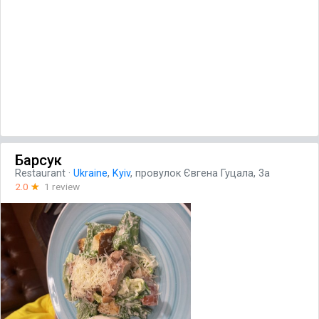
Барсук
Restaurant
·
Ukraine
,
Kyiv
, провулок Євгена Гуцала, 3а
2.0
☆
1 review