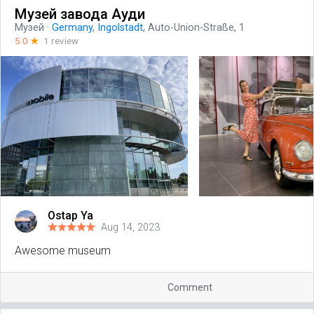
Музей завода Ауди
Музей
·
Germany
,
Ingolstadt
, Auto-Union-Straße, 1
5.0
☆
1 review
Ostap Ya
Aug 14, 2023
Awesome museum
Comment